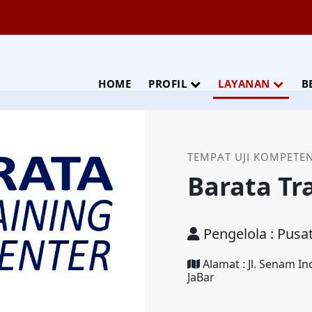
HOME
PROFIL
LAYANAN
B
TEMPAT UJI KOMPETEN
Barata Tr
Pengelola : Pusat
Alamat : Jl. Senam I
JaBar