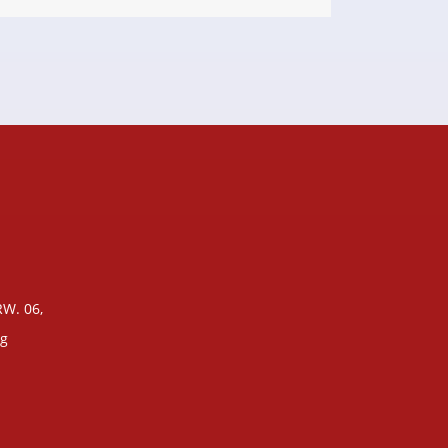
 RW. 06,
ng