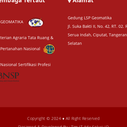
embaga Tertaut
Alamat
Gedung LSP Geomatika
3 GEOMATIKA
Jl. Suka Bakti II, No. 42, RT. 02.
Serua Indah, Ciputat, Tangera
erian Agraria Tata Ruang &
Selatan
Pertanahan Nasional
Nasional Sertifikasi Profesi
Copyright © 2024 ♦ All Right Reserved
Designed & Developed By :
Tim IT Ada Solusi ID