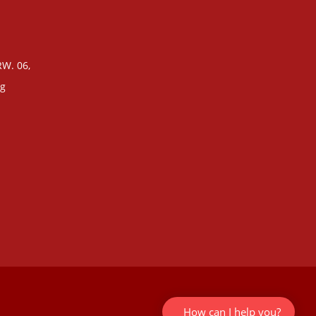
 RW. 06,
ng
How can I help you?