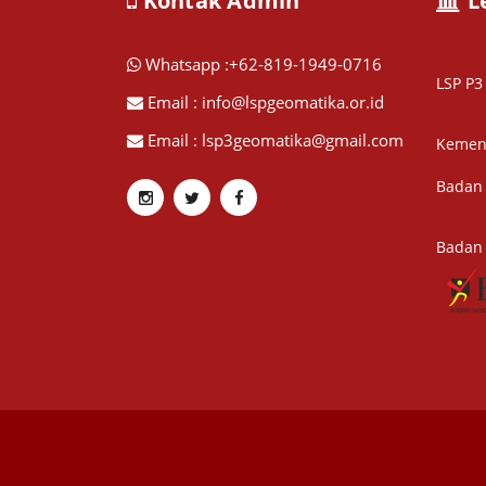
Kontak Admin
L
Whatsapp :+62-819-1949-0716
LSP P
Email : info@lspgeomatika.or.id
Email : lsp3geomatika@gmail.com
Kement
Badan 
Badan 